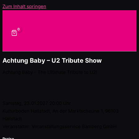
Zum Inhalt springen
Achtung Baby – U2 Tribute Show
Achtung Baby - The Ultimate Tribute to U2!
23.01.2027
Hallstadt
Samstag, 23.01.2027 20:00
Uhr
Kulturboden Hallstadt, An der Marktscheune 1, 96103
Hallstadt
Veranstalter:
Veranstaltungsservice Bamberg GmbH
Preise