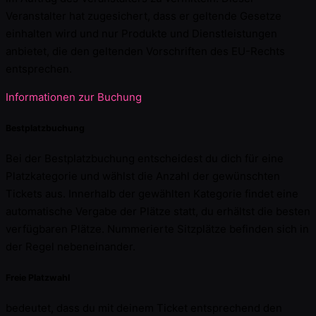
Veranstalter hat zugesichert, dass er geltende Gesetze
einhalten wird und nur Produkte und Dienstleistungen
anbietet, die den geltenden Vorschriften des EU-Rechts
entsprechen.
Informationen zur Buchung
Bestplatzbuchung
Bei der Bestplatzbuchung entscheidest du dich für eine
Platzkategorie und wählst die Anzahl der gewünschten
Tickets aus. Innerhalb der gewählten Kategorie findet eine
automatische Vergabe der Plätze statt, du erhältst die besten
verfügbaren Plätze. Nummerierte Sitzplätze befinden sich in
der Regel nebeneinander.
Freie Platzwahl
bedeutet, dass du mit deinem Ticket entsprechend den