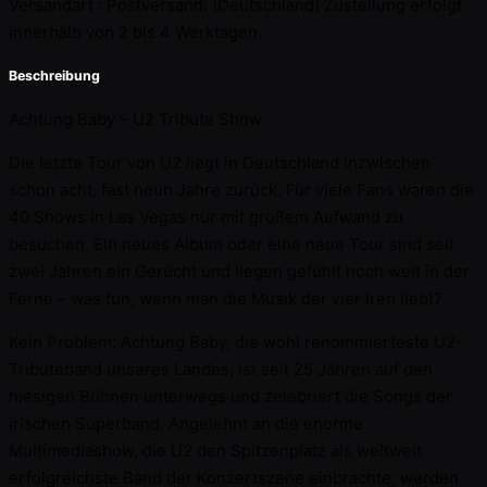
Versandart :
Postversand: (Deutschland) Zustellung erfolgt
innerhalb von 2 bis 4 Werktagen.
Beschreibung
Achtung Baby – U2 Tribute Show
Die letzte Tour von U2 liegt in Deutschland inzwischen
schon acht, fast neun Jahre zurück. Für viele Fans waren die
40 Shows in Las Vegas nur mit großem Aufwand zu
besuchen. Ein neues Album oder eine neue Tour sind seit
zwei Jahren ein Gerücht und liegen gefühlt noch weit in der
Ferne – was tun, wenn man die Musik der vier Iren liebt?
Kein Problem: Achtung Baby, die wohl renommierteste U2-
Tributeband unseres Landes, ist seit 25 Jahren auf den
hiesigen Bühnen unterwegs und zelebriert die Songs der
irischen Superband. Angelehnt an die enorme
Multimediashow, die U2 den Spitzenplatz als weltweit
erfolgreichste Band der Konzertszene einbrachte, werden