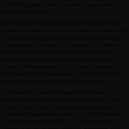
auch Achtung Baby bisweilen von einer eigens kreierten
Video-Show unterstützt.
Diese kam unter anderem bei Auftritten für Deutschlands
größtes Internetfanportal u2Tour.de (2005), beim Nokia New
Year’s Eve 2006 sowie bei der offiziellen Release-Party von
Universal Music zum neuen U2-Album am 26.02.2009 zum
Einsatz. Doch diese Show ist nicht nur großen Bühnen
vorbehalten, sondern auch in Livemusikclubs hautnah zu
erleben. Größtes Anliegen der vier Musiker – allesamt mit
dem Sound von U2 aufgewachsen – ist es, Gefühl, Sound
und Seele der Musik der vier Iren zu transportieren.
Das Repertoire spannt den Bogen vom New-Wave- und
Punk-geprägten Beginn der späten 70er Jahre (u. a. „I Will
Follow“, „Out Of Control“) über die Zeit des Aufruhrs und
politischen Engagements der 80er Jahre – mit Höhepunkten
wie dem Live Aid Festival 1985 („Bad“, „Sunday Bloody
Sunday“) – bis hin zur heute gigantisch anmutenden 360-