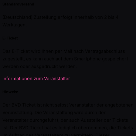
Standardversand
(Deutschland) Zustellung erfolgt innerhalb von 2 bis 4
Werktagen.
E-Ticket
Das E-Ticket wird Ihnen per Mail nach Vertragsabschluss
zugestellt, es kann auch auf dem Smartphone gespeichert
werden oder ausgedruckt werden.
Informationen zum Veranstalter
Hinweis:
Der BVD Ticket ist nicht selbst Veranstalter der angebotenen
Veranstaltung. Die Veranstaltung wird durch den
Veranstalter durchgeführt, der auch Aussteller der Tickets
ist. Der BVD Ticket hat es lediglich übernommen, die Tickets
im Auftrag des Veranstalters zu vermitteln. Dieser