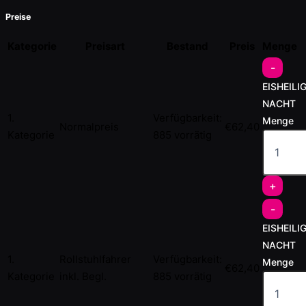
Preise
Kategorie
Preisart
Bestand
Preis
Menge
-
EISHEILI
NACHT
1.
Verfügbarkeit:
Menge
Normalpreis
€
62,40
Kategorie
885 vorrätig
+
-
EISHEILI
NACHT
1.
Rollstuhlfahrer
Verfügbarkeit:
Menge
€
62,40
Kategorie
inkl. Begl.
885 vorrätig