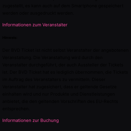
zugestellt, es kann auch auf dem Smartphone gespeichert
werden oder ausgedruckt werden.
Informationen zum Veranstalter
Hinweis:
Der BVD Ticket ist nicht selbst Veranstalter der angebotenen
Veranstaltung. Die Veranstaltung wird durch den
Veranstalter durchgeführt, der auch Aussteller der Tickets
ist. Der BVD Ticket hat es lediglich übernommen, die Tickets
im Auftrag des Veranstalters zu vermitteln. Dieser
Veranstalter hat zugesichert, dass er geltende Gesetze
einhalten wird und nur Produkte und Dienstleistungen
anbietet, die den geltenden Vorschriften des EU-Rechts
entsprechen.
Informationen zur Buchung