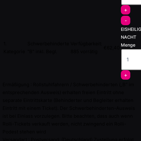
+
-
EISHEILI
NACHT
1.
Schwerbehinderte
Verfügbarkeit:
Menge
€
62,40
Kategorie
"B" inkl. Begl.
885 vorrätig
+
Ermäßigung :
Rollstuhlfahrern / Schwerbehinderten („B“ im
entsprechenden Ausweis) erhalten freien Eintritt ohne
separate Eintrittskarte (Behinderter und Begleiter erhalten
Eintritt mit einem Ticket). Der Schwerbehinderten-Ausweis
ist bei Einlass vorzulegen. Bitte beachten, dass auch wenn
Rolli-Tickets verkauft werden, nicht zwingend ein Rolli-
Podest stehen wird
Versandart :
Postversand: (Deutschland) Zustellung erfolgt