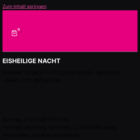
Zum Inhalt springen
EISHEILIGE NACHT
SUBWAY TO SALLY + FIDDLER'S GREEN + MANNTRA
+SAINT CITY ORCHESTRA
27.12.2026
Würzburg
Sonntag, 27.12.2026 19:00
Uhr
Posthalle Würzburg, Bahnhofpl. 2, 97070 Würzburg
Veranstalter:
Sonstige Veranstalter