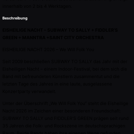
innerhalb von 2 bis 4 Werktagen.
Beschreibung
EISHEILIGE NACHT – SUBWAY TO SALLY + FIDDLER’S
GREEN + MANNTRA +SAINT CITY ORCHESTRA
EISHEILIGE NACHT 2026 – We Will Folk You
Seit 2009 beschließen SUBWAY TO SALLY das Jahr mit der
Eisheiligen Nacht – einem Indoor-Festival, bei dem sich die
Band mit befreundeten Künstlern zusammentut und die
letzten Tage des Jahres in eine laute, ausgelassene
Konzertparty verwandelt.
Unter der Überschrift „We Will Folk You“ steht die Eisheilige
Nacht 2026 im Zeichen einer besonderen Freundschaft:
SUBWAY TO SALLY und FIDDLER’S GREEN prägen seit rund
35 Jahren die Folk- und Rockszene im deutschsprachigen
Raum. Beide Bands haben ihre eigenen Wege gefunden,